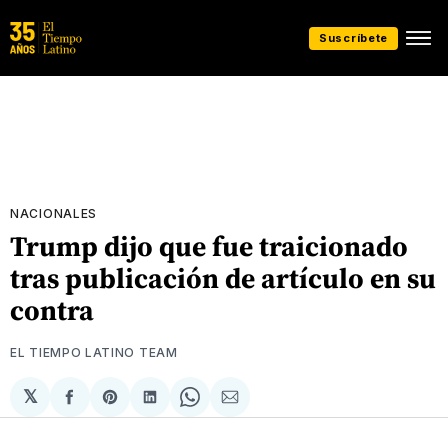
Suscríbete
NACIONALES
Trump dijo que fue traicionado
tras publicación de artículo en su
contra
EL TIEMPO LATINO TEAM
𝕏
Compartir
Share
Compartir
Share
Compartir
en
on
en
on
via
Facebook
Pinterest
LinkedIn
WhatsApp
Email