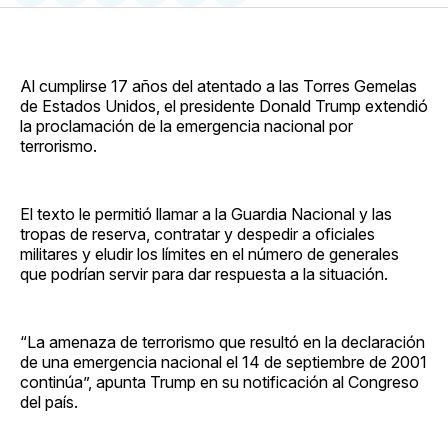
en
on
en
on
via
Facebook
Pinterest
LinkedIn
WhatsApp
Email
Al cumplirse 17 años del atentado a las Torres Gemelas
de Estados Unidos, el presidente Donald Trump extendió
la proclamación de la emergencia nacional por
terrorismo.
El texto le permitió llamar a la Guardia Nacional y las
tropas de reserva, contratar y despedir a oficiales
militares y eludir los límites en el número de generales
que podrían servir para dar respuesta a la situación.
“La amenaza de terrorismo que resultó en la declaración
de una emergencia nacional el 14 de septiembre de 2001
continúa”, apunta Trump en su notificación al Congreso
del país.