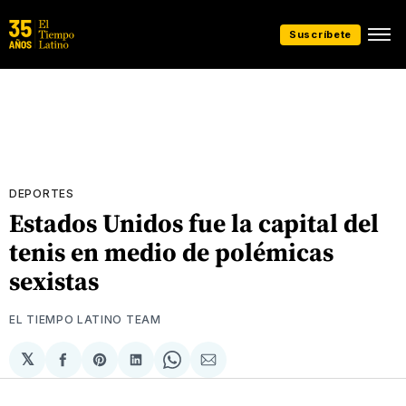
Suscríbete
DEPORTES
Estados Unidos fue la capital del
tenis en medio de polémicas
sexistas
EL TIEMPO LATINO TEAM
𝕏
Compartir
Share
Compartir
Share
Compartir
en
on
en
on
via
Facebook
Pinterest
LinkedIn
WhatsApp
Email