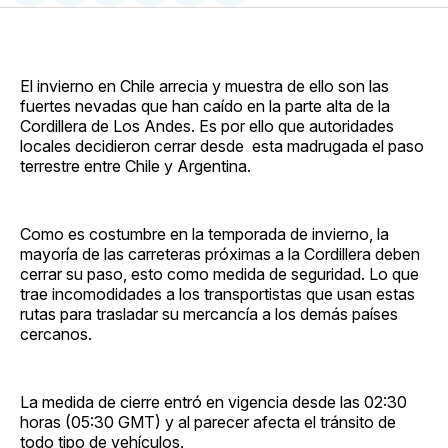
en
on
en
on
via
Facebook
Pinterest
LinkedIn
WhatsApp
Email
El invierno en Chile arrecia y muestra de ello son las
fuertes nevadas que han caído en la parte alta de la
Cordillera de Los Andes. Es por ello que autoridades
locales decidieron cerrar desde esta madrugada el paso
terrestre entre Chile y Argentina.
Como es costumbre en la temporada de invierno, la
mayoría de las carreteras próximas a la Cordillera deben
cerrar su paso, esto como medida de seguridad. Lo que
trae incomodidades a los transportistas que usan estas
rutas para trasladar su mercancía a los demás países
cercanos.
La medida de cierre entró en vigencia desde las 02:30
horas (05:30 GMT) y al parecer afecta el tránsito de
todo tipo de vehículos.