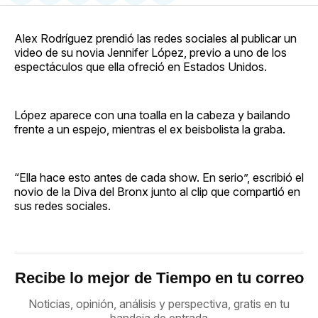
en
on
en
on
via
Facebook
Pinterest
LinkedIn
WhatsApp
Email
Alex Rodríguez prendió las redes sociales al publicar un
video de su novia Jennifer López, previo a uno de los
espectáculos que ella ofreció en Estados Unidos.
López aparece con una toalla en la cabeza y bailando
frente a un espejo, mientras el ex beisbolista la graba.
“Ella hace esto antes de cada show. En serio”, escribió el
novio de la Diva del Bronx junto al clip que compartió en
sus redes sociales.
Recibe lo mejor de Tiempo en tu correo
Noticias, opinión, análisis y perspectiva, gratis en tu
bandeja de entrada