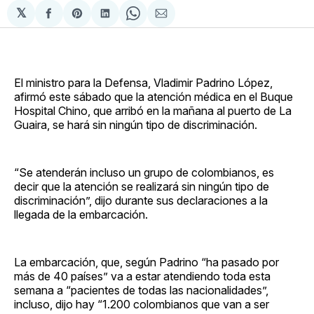
𝕏
Compartir
Share
Compartir
Share
Compartir
en
on
en
on
via
Facebook
Pinterest
LinkedIn
WhatsApp
Email
El ministro para la Defensa, Vladimir Padrino López,
afirmó este sábado que la atención médica en el Buque
Hospital Chino, que arribó en la mañana al puerto de La
Guaira, se hará sin ningún tipo de discriminación.
“Se atenderán incluso un grupo de colombianos, es
decir que la atención se realizará sin ningún tipo de
discriminación”, dijo durante sus declaraciones a la
llegada de la embarcación.
La embarcación, que, según Padrino “ha pasado por
más de 40 países” va a estar atendiendo toda esta
semana a “pacientes de todas las nacionalidades”,
incluso, dijo hay “1.200 colombianos que van a ser