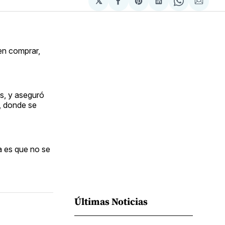
𝕏
Compartir
Share
Compartir
Share
Compa
en
on
en
on
via
Facebook
Pinterest
LinkedIn
WhatsApp
Email
en comprar,
es, y aseguró
o, donde se
sa es que no se
Últimas Noticias