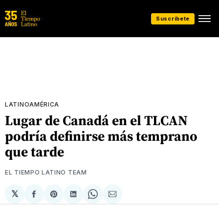
Suscríbete
LATINOAMÉRICA
Lugar de Canadá en el TLCAN
podría definirse más temprano
que tarde
EL TIEMPO LATINO TEAM
𝕏
Compartir
Share
Compartir
Share
Compartir
en
on
en
on
via
Facebook
Pinterest
LinkedIn
WhatsApp
Email