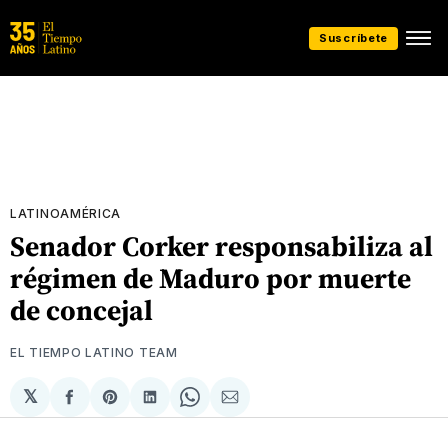
Suscríbete
LATINOAMÉRICA
Senador Corker responsabiliza al
régimen de Maduro por muerte
de concejal
EL TIEMPO LATINO TEAM
𝕏
Compartir
Share
Compartir
Share
Compartir
en
on
en
on
via
Facebook
Pinterest
LinkedIn
WhatsApp
Email