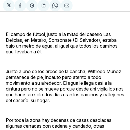
𝕏
Compartir
Share
Compartir
Share
Compartir
en
on
en
on
via
Facebook
Pinterest
LinkedIn
WhatsApp
Email
El campo de fútbol, justo a la mitad del caserío Las
Delicias, en Metalío, Sonsonate (El Salvador), estaba
bajo un metro de agua, al igual que todos los caminos
que llevaban a él.
Junto a uno de los arcos de la cancha, Wilfredo Muñoz
permanece de pie, incauto pero atento a todo
movimiento a su alrededor. El agua le llega casi a la
cintura pero no se mueve porque desde ahí vigila los ríos
que hace tan solo dos días eran los caminos y callejones
del caserío: su hogar.
Por toda la zona hay decenas de casas desoladas,
algunas cerradas con cadena y candado, otras