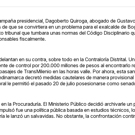
campaña presidencial, Dagoberto Quiroga, abogado de Gustavo
 de que se convirtiera en un problema para el exalcalde de B
alto tribunal que tumbara unas normas del Código Disciplinario 
onsables fiscalmente.
elantan en su contra, sobre todo en la Contraloría Distrital. U
e ente de control por 200.000 millones de pesos al encontrarlo 
asajes de TransMilenio en las horas valle. Por ahora, esta sa
undinamarca decretó medidas cautelares de manera provisional
al le permitió el pasado 20 de julio posesionarse como senado
en la Procuraduría. El Ministerio Público decidió archivarle un
 impulsó fue una política pública basada en estudios técnicos, l
ría le lanzó un salvavidas. No obstante, la confrontación conti