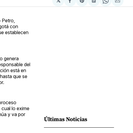
𝕏
Compartir
Share
Compartir
Share
Compa
en
on
en
on
via
Facebook
Pinterest
LinkedIn
WhatsApp
Email
 Petro,
ogotá con
que establecen
no genera
responsable del
nción está en
 hasta que se
r.
 proceso
o cual lo exime
núa y va por
Últimas Noticias