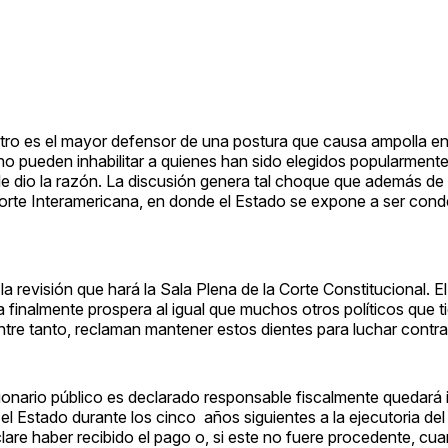
etro es el mayor defensor de una postura que causa ampolla en
no pueden inhabilitar a quienes han sido elegidos popularmente,
 dio la razón. La discusión genera tal choque que además de 
 Corte Interamericana, en donde el Estado se expone a ser con
revisión que hará la Sala Plena de la Corte Constitucional. El 
ía finalmente prospera al igual que muchos otros políticos que t
ntre tanto, reclaman mantener estos dientes para luchar contra
ionario público es declarado responsable fiscalmente quedará i
el Estado durante los cinco años siguientes a la ejecutoria del 
are haber recibido el pago o, si este no fuere procedente, cua