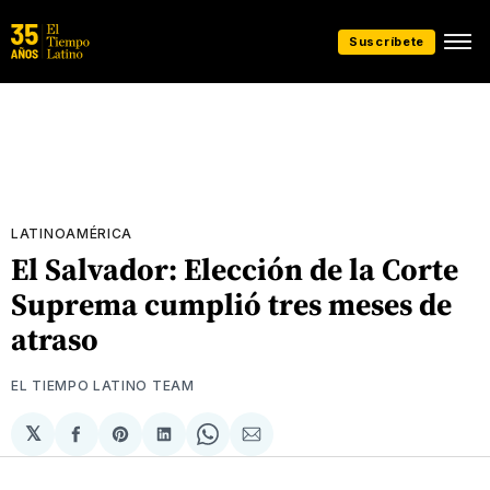
Suscríbete
LATINOAMÉRICA
El Salvador: Elección de la Corte
Suprema cumplió tres meses de
atraso
EL TIEMPO LATINO TEAM
𝕏
Compartir
Share
Compartir
Share
Compartir
en
on
en
on
via
Facebook
Pinterest
LinkedIn
WhatsApp
Email