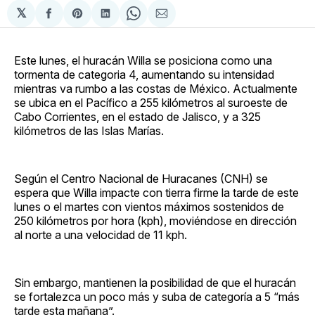
𝕏
Compartir
Share
Compartir
Share
Compartir
en
on
en
on
via
Facebook
Pinterest
LinkedIn
WhatsApp
Email
Este lunes, el huracán Willa se posiciona como una
tormenta de categoria 4, aumentando su intensidad
mientras va rumbo a las costas de México. Actualmente
se ubica en el Pacífico a 255 kilómetros al suroeste de
Cabo Corrientes, en el estado de Jalisco, y a 325
kilómetros de las Islas Marías.
Según el Centro Nacional de Huracanes (CNH) se
espera que Willa impacte con tierra firme la tarde de este
lunes o el martes con vientos máximos sostenidos de
250 kilómetros por hora (kph), moviéndose en dirección
al norte a una velocidad de 11 kph.
Sin embargo, mantienen la posibilidad de que el huracán
se fortalezca un poco más y suba de categoría a 5 “más
tarde esta mañana”.