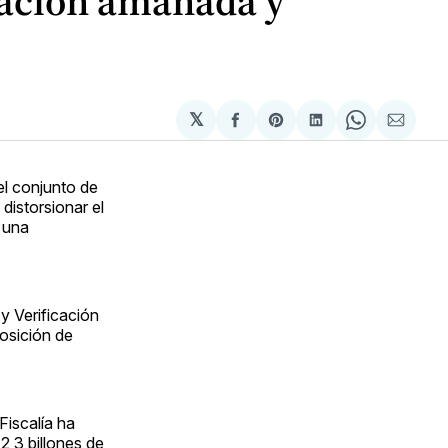
rmación amañada y
𝕏
Compartir
Share
Compartir
Share
Compa
en
on
en
on
via
Facebook
Pinterest
LinkedIn
WhatsApp
Email
el conjunto de
 distorsionar el
 una
y Verificación
posición de
Fiscalía ha
2,3 billones de