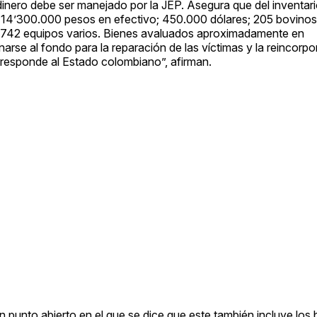
dinero debe ser manejado por la JEP. Asegura que del inventar
114’300.000 pesos en efectivo; 450.000 dólares; 205 bovinos;
y 742 equipos varios. Bienes avaluados aproximadamente en
rse al fondo para la reparación de las víctimas y la reincorpo
responde al Estado colombiano”, afirman.
un punto abierto en el que se dice que este también incluye los