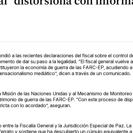
cal “distorsiona con info
dió a las recientes declaraciones del fiscal sobre el control d
omento de dar su paso a la legalidad. “El fiscal general vuelve a
stituyeron la economía de guerra de las FARC-EP, acudiendo a
ensacionalismo mediático”, dicen a través de un comunicado.
la Misión de las Naciones Unidas y al Mecanismo de Monitoreo 
patrimonio de guerra de las FARC-EP. “Con este proceso de dis
ricta con lo acordado”, aseguran.
ntre la Fiscalía General y la Jurisdicción Especial de Paz. La 
ferrato y sostiene que ha descubierto un cúmulo equivalente a 