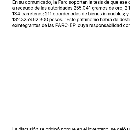
En su comunicado, la Farc soportan la tesis de que ese 
a recaudo de las autoridades 255.041 gramos de oro; 2.
134 carreteras; 211 coordenadas de bienes inmuebles; 
132.325’462.300 pesos. “Este patrimonio habrá de destina
exintegrantes de las FARC-EP, cuya responsabilidad cor
La discusión se originó porque en el inventario, se dejó 