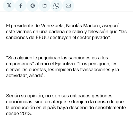
𝕏
Compartir
Share
Compartir
Share
Compartir
en
on
en
on
via
Facebook
Pinterest
LinkedIn
WhatsApp
Email
El presidente de Venezuela, Nicolás Maduro, aseguró
este viernes en una cadena de radio y televisión que “las
sanciones de EEUU destruyen el sector privado”.
“Si a alguien le perjudican las sanciones es a los
empresarios” afirmó el Ejecutivo. “Los persiguen, les
cierran las cuentas, les impiden las transacciones y la
actividad”, añadió.
Según su opinión, no son sus criticadas gestiones
económicas, sino un ataque extranjero la causa de que
la producción en el país haya descendido sensiblemente
desde 2013.