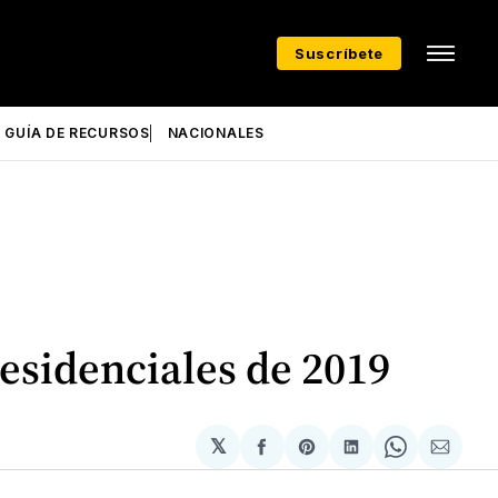
Suscríbete
GUÍA DE RECURSOS
NACIONALES
residenciales de 2019
𝕏
Compartir
Share
Compartir
Share
Compa
en
on
en
on
via