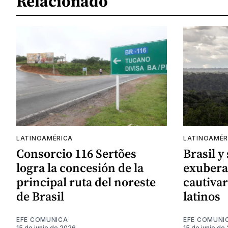
Relacionado
LATINOAMÉRICA
LATINOAMÉR
Consorcio 116 Sertões
Brasil y
logra la concesión de la
exubera
principal ruta del noreste
cautivar
de Brasil
latinos
EFE COMUNICA
EFE COMUNI
15 de junio de 2026
15 de junio de