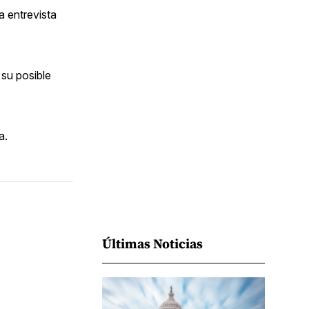
Facebook
Pinterest
LinkedIn
WhatsApp
Email
a entrevista
 su posible
a.
Últimas Noticias