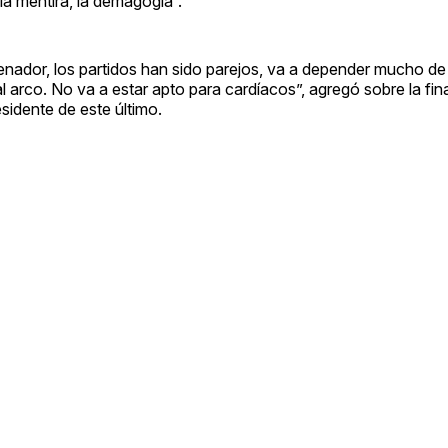
 la mentira, la demagogia”.
enador, los partidos han sido parejos, va a depender mucho d
al arco. No va a estar apto para cardíacos”, agregó sobre la fi
sidente de este último.