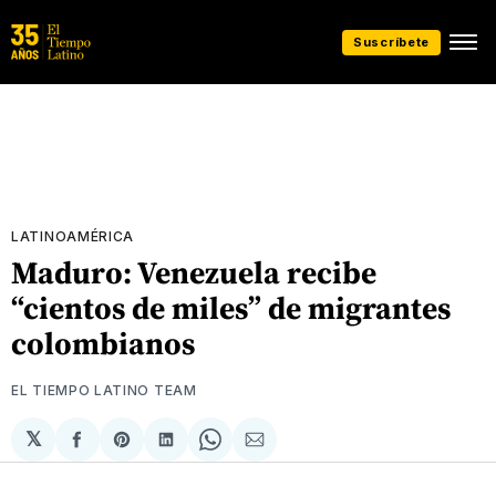
Suscríbete
LATINOAMÉRICA
Maduro: Venezuela recibe
“cientos de miles” de migrantes
colombianos
EL TIEMPO LATINO TEAM
𝕏
Compartir
Share
Compartir
Share
Compartir
en
on
en
on
via
Facebook
Pinterest
LinkedIn
WhatsApp
Email