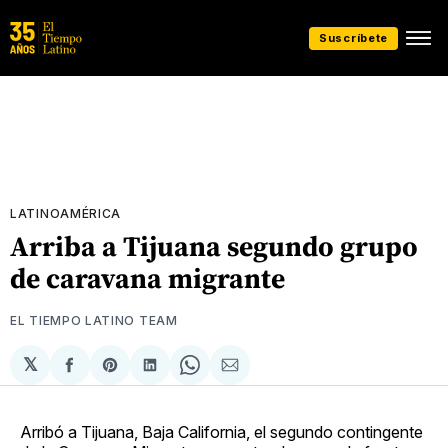
Suscríbete
LATINOAMÉRICA
Arriba a Tijuana segundo grupo
de caravana migrante
EL TIEMPO LATINO TEAM
𝕏
Compartir
Share
Compartir
Share
Compartir
en
on
en
on
via
Facebook
Pinterest
LinkedIn
WhatsApp
Email
Arribó a Tijuana, Baja California, el segundo contingente