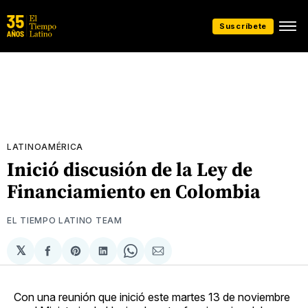
Suscríbete
LATINOAMÉRICA
Inició discusión de la Ley de
Financiamiento en Colombia
EL TIEMPO LATINO TEAM
𝕏
Compartir
Share
Compartir
Share
Compartir
en
on
en
on
via
Facebook
Pinterest
LinkedIn
WhatsApp
Email
Con una reunión que inició este martes 13 de noviembre