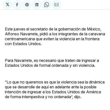
𝕏
Compartir
Share
Compartir
Share
Compartir
en
on
en
on
via
Facebook
Pinterest
LinkedIn
WhatsApp
Email
Este jueves el secretario de la gobernación de México,
Alfonso Navarrete, pidió a los integrantes de la caravana
centroamericana que eviten la violencia en la frontera
con Estados Unidos.
Para Navarrete, es necesario que traten de ingresar a
Estados Unidos de formal ordenada y sin violencia.
“Lo que no queremos es que la violencia sea la dinámica
que se desarrolle de aquí en adelante ante la posible
intención de ingresar a los Estados Unidos de América
de forma intempestiva y no ordenada”, dijo.