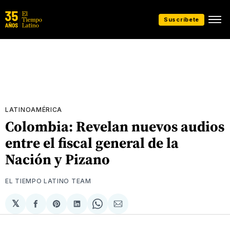
Suscríbete
LATINOAMÉRICA
Colombia: Revelan nuevos audios
entre el fiscal general de la
Nación y Pizano
EL TIEMPO LATINO TEAM
𝕏
Compartir
Share
Compartir
Share
Compartir
en
on
en
on
via
Facebook
Pinterest
LinkedIn
WhatsApp
Email