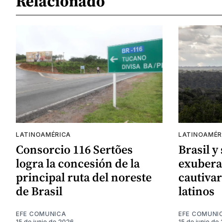
Relacionado
LATINOAMÉRICA
LATINOAMÉR
Consorcio 116 Sertões
Brasil y
logra la concesión de la
exubera
principal ruta del noreste
cautivar
de Brasil
latinos
EFE COMUNICA
EFE COMUNI
15 de junio de 2026
15 de junio de