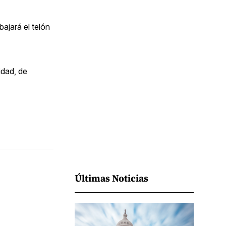
Facebook
Pinterest
LinkedIn
WhatsApp
Email
ajará el telón
idad, de
Últimas Noticias