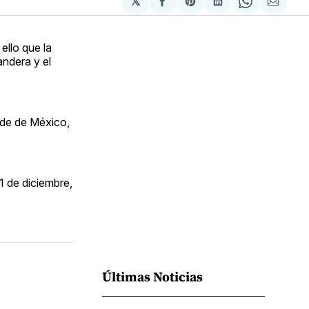
𝕏
Compartir
Share
Compartir
Share
Compa
en
on
en
on
via
Facebook
Pinterest
LinkedIn
WhatsApp
Email
ello que la
andera y el
rde de México,
1 de diciembre,
Últimas Noticias