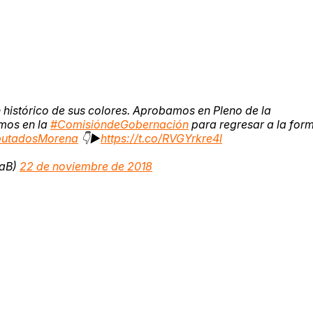
 histórico de sus colores. Aprobamos en Pleno de la
mos en la
#ComisióndeGobernación
para regresar a la for
utadosMorena
👇▶️
https://t.co/RVGYrkre4l
raB)
22 de noviembre de 2018