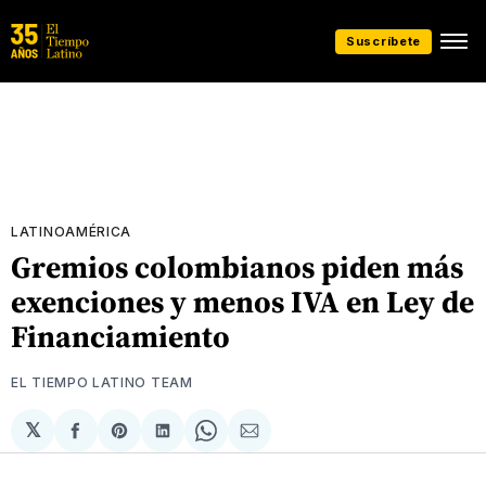
Suscríbete
LATINOAMÉRICA
Gremios colombianos piden más
exenciones y menos IVA en Ley de
Financiamiento
EL TIEMPO LATINO TEAM
𝕏
Compartir
Share
Compartir
Share
Compartir
en
on
en
on
via
Facebook
Pinterest
LinkedIn
WhatsApp
Email