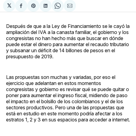
𝕏
Compartir
Share
Compartir
Share
Compartir
en
on
en
on
via
Facebook
Pinterest
LinkedIn
WhatsApp
Email
Después de que a la Ley de Financiamiento se le cayó la
ampliación del IVA a la canasta familiar, el gobierno y los
congresistas no han hecho más que buscar en dónde
puede estar el dinero para aumentar el recaudo tributario
y subsanar un déficit de 14 billones de pesos en el
presupuesto de 2019.
Las propuestas son muchas y variadas, por eso el
ejercicio que adelantan en estos momentos
congresistas y gobierno es revisar qué se puede quitar o
poner para aumentar el ingreso fiscal, midiendo de paso
el impacto en el bolsillo de los colombianos y el de los
sectores productivos. Pero una de las propuestas que
está en estudio en este momento podría afectar a los
estratos 1, 2 y 3 en sus espacios para acceder a internet.