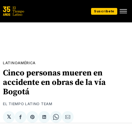
Suscríbete
LATINOAMÉRICA
Cinco personas mueren en
accidente en obras de la vía
Bogotá
EL TIEMPO LATINO TEAM
𝕏
Compartir
Share
Compartir
Share
Compartir
en
on
en
on
via
Facebook
Pinterest
LinkedIn
WhatsApp
Email