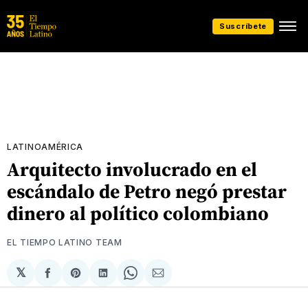
Suscríbete
LATINOAMÉRICA
Arquitecto involucrado en el
escándalo de Petro negó prestar
dinero al político colombiano
EL TIEMPO LATINO TEAM
𝕏
Compartir
Share
Compartir
Share
Compartir
en
on
en
on
via
Facebook
Pinterest
LinkedIn
WhatsApp
Email