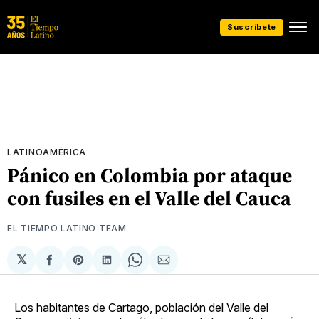
Suscríbete
LATINOAMÉRICA
Pánico en Colombia por ataque
con fusiles en el Valle del Cauca
EL TIEMPO LATINO TEAM
𝕏
Compartir
Share
Compartir
Share
Compartir
en
on
en
on
via
Facebook
Pinterest
LinkedIn
WhatsApp
Email
Los habitantes de Cartago, población del Valle del