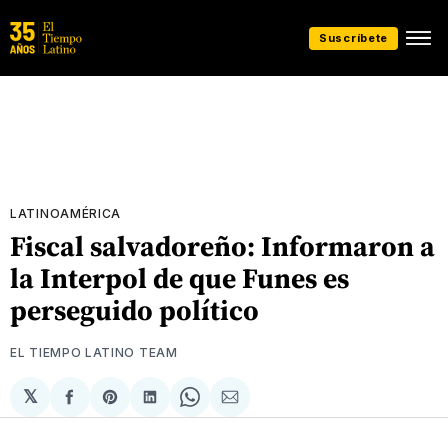
Suscríbete
LATINOAMÉRICA
Fiscal salvadoreño: Informaron a
la Interpol de que Funes es
perseguido político
EL TIEMPO LATINO TEAM
𝕏
Compartir
Share
Compartir
Share
Compartir
en
on
en
on
via
Facebook
Pinterest
LinkedIn
WhatsApp
Email