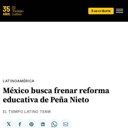
Suscríbete
LATINOAMÉRICA
México busca frenar reforma
educativa de Peña Nieto
EL TIEMPO LATINO TEAM
𝕏
Compartir
Share
Compartir
Share
Compartir