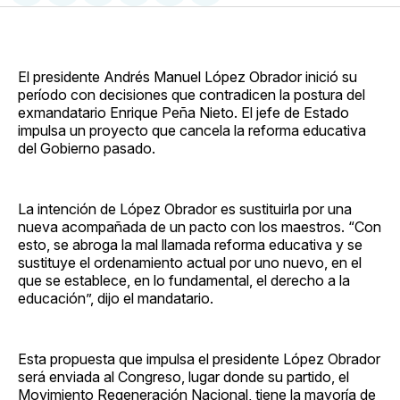
en
on
en
on
via
Facebook
Pinterest
LinkedIn
WhatsApp
Email
El presidente Andrés Manuel López Obrador inició su
período con decisiones que contradicen la postura del
exmandatario Enrique Peña Nieto. El jefe de Estado
impulsa un proyecto que cancela la reforma educativa
del Gobierno pasado.
La intención de López Obrador es sustituirla por una
nueva acompañada de un pacto con los maestros. “Con
esto, se abroga la mal llamada reforma educativa y se
sustituye el ordenamiento actual por uno nuevo, en el
que se establece, en lo fundamental, el derecho a la
educación”, dijo el mandatario.
Esta propuesta que impulsa el presidente López Obrador
será enviada al Congreso, lugar donde su partido, el
Movimiento Regeneración Nacional, tiene la mayoría de