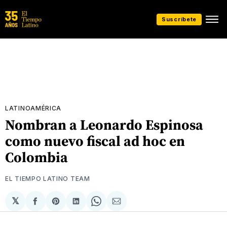
Suscríbete
LATINOAMÉRICA
Nombran a Leonardo Espinosa
como nuevo fiscal ad hoc en
Colombia
EL TIEMPO LATINO TEAM
𝕏
Compartir
Share
Compartir
Share
Compartir
en
on
en
on
via
Facebook
Pinterest
LinkedIn
WhatsApp
Email