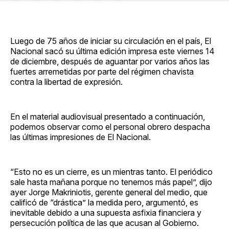
en
on
en
on
via
Facebook
Pinterest
LinkedIn
WhatsApp
Email
Luego de 75 años de iniciar su circulación en el país, El
Nacional sacó su última edición impresa este viernes 14
de diciembre, después de aguantar por varios años las
fuertes arremetidas por parte del régimen chavista
contra la libertad de expresión.
En el material audiovisual presentado a continuación,
podemos observar como el personal obrero despacha
las últimas impresiones de El Nacional.
“Esto no es un cierre, es un mientras tanto. El periódico
sale hasta mañana porque no tenemos más papel”, dijo
ayer Jorge Makriniotis, gerente general del medio, que
calificó de “drástica” la medida pero, argumentó, es
inevitable debido a una supuesta asfixia financiera y
persecución política de las que acusan al Gobierno.