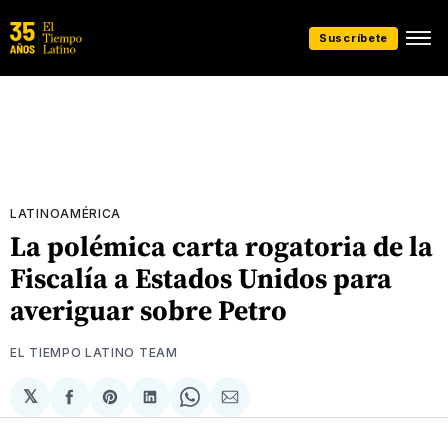
Suscríbete
LATINOAMÉRICA
La polémica carta rogatoria de la
Fiscalía a Estados Unidos para
averiguar sobre Petro
EL TIEMPO LATINO TEAM
𝕏
Compartir
Share
Compartir
Share
Compartir
en
on
en
on
via
Facebook
Pinterest
LinkedIn
WhatsApp
Email