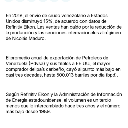
en
on
en
on
via
Facebook
Pinterest
LinkedIn
WhatsApp
Email
En 2018, el envío de crudo venezolano a Estados
Unidos disminuyó 15%, de acuerdo con datos de
Refinitiv Eikon. Las ventas han caído por la reducción de
la producción y las sanciones internacionales al régimen
de Nicolás Maduro.
El promedio anual de exportación de Petróleos de
Venezuela (Pdvsa) y sus filiales a EE.UU., el mayor
comprador del país caribeño, cayó al punto más bajo en
casi tres décadas, hasta 500.013 barriles por día (bpd).
Según Refinitiv Eikon y la Administración de Información
de Energía estadounidense, el volumen es un tercio
menos que lo intercambiado hace tres años y el número
más bajo desde 1989.