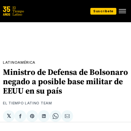
Suscríbete
LATINOAMÉRICA
Ministro de Defensa de Bolsonaro
negado a posible base militar de
EEUU en su país
EL TIEMPO LATINO TEAM
𝕏
Compartir
Share
Compartir
Share
Compartir
en
on
en
on
via
Facebook
Pinterest
LinkedIn
WhatsApp
Email