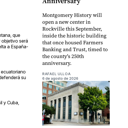
Anniversary
Montgomery History will
open a new center in
Rockville this September,
inside the historic building
ntana, que
 objetivo será
that once housed Farmers
elta a España-
Banking and Trust, timed to
the county's 250th
anniversary.
l ecuatoriano
RAFAEL ULLOA
 defenderá su
6 de agosto de 2026
il y Cuba,