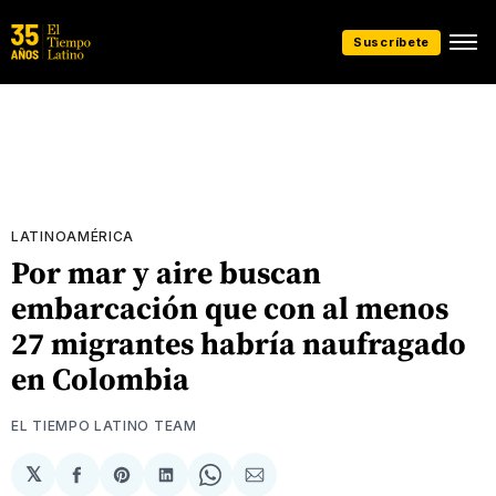
Suscríbete
LATINOAMÉRICA
Por mar y aire buscan
embarcación que con al menos
27 migrantes habría naufragado
en Colombia
EL TIEMPO LATINO TEAM
𝕏
Compartir
Share
Compartir
Share
Compartir