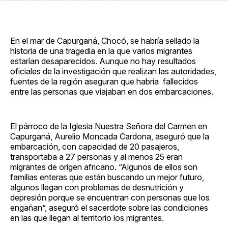
en
on
en
on
via
Facebook
Pinterest
LinkedIn
WhatsApp
Email
En el mar de Capurganá, Chocó, se habría sellado la
historia de una tragedia en la que varios migrantes
estarían desaparecidos. Aunque no hay resultados
oficiales de la investigación que realizan las autoridades,
fuentes de la región aseguran que habría fallecidos
entre las personas que viajaban en dos embarcaciones.
El párroco de la Iglesia Nuestra Señora del Carmen en
Capurganá, Aurelio Moncada Cardona, aseguró que la
embarcación, con capacidad de 20 pasajeros,
transportaba a 27 personas y al menos 25 eran
migrantes de origen africano. “Algunos de ellos son
familias enteras que están buscando un mejor futuro,
algunos llegan con problemas de desnutrición y
depresión porque se encuentran con personas que los
engañan”, aseguró el sacerdote sobre las condiciones
en las que llegan al territorio los migrantes.