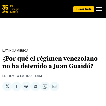
Suscríbete
LATINOAMÉRICA
¿Por qué el régimen venezolano
no ha detenido a Juan Guaidó?
EL TIEMPO LATINO TEAM
𝕏
Compartir
Share
Compartir
Share
Compartir
en
on
en
on
via
Facebook
Pinterest
LinkedIn
WhatsApp
Email