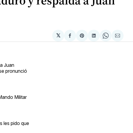
duro y respalda a Juan
𝕏
Compartir
Share
Compartir
Share
Compa
en
on
en
on
via
Facebook
Pinterest
LinkedIn
WhatsApp
Email
 a Juan
 se pronunció
Mando Militar
s les pido que