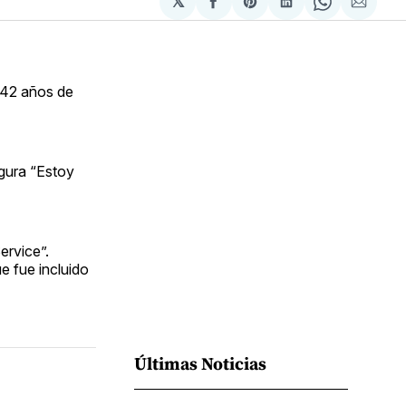
𝕏
Compartir
Share
Compartir
Share
Compa
en
on
en
on
via
Facebook
Pinterest
LinkedIn
WhatsApp
Email
 42 años de
gura “Estoy
ervice”.
e fue incluido
Últimas Noticias