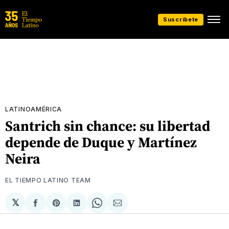
Suscríbete
LATINOAMÉRICA
Santrich sin chance: su libertad
depende de Duque y Martínez
Neira
EL TIEMPO LATINO TEAM
𝕏
Compartir
Share
Compartir
Share
Compartir
en
on
en
on
via
Facebook
Pinterest
LinkedIn
WhatsApp
Email