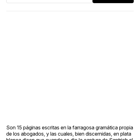
Son 15 páginas escritas en la farragosa gramática propia
de los abogados, y las cuales, bien discernidas, en plata
blanca dicen que cuando se dio la captura de Santrich el