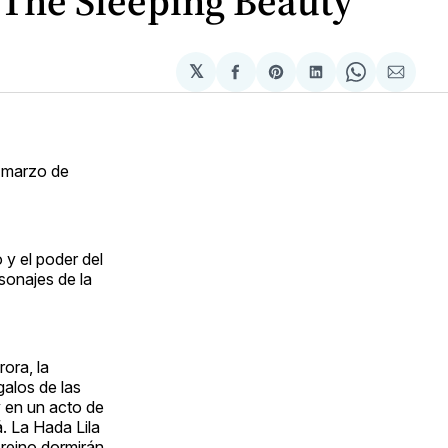
e The Sleeping Beauty
𝕏
Compartir
Share
Compartir
Share
Compa
en
on
en
on
via
Facebook
Pinterest
LinkedIn
WhatsApp
Email
e marzo de
y el poder del
rsonajes de la
rora, la
galos de las
y en un acto de
. La Hada Lila
 reino dormirán