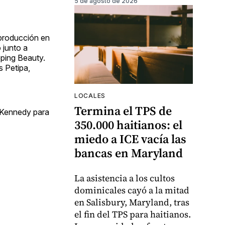
5 de agosto de 2026
u producción en
 junto a
eping Beauty.
s Petipa,
LOCALES
Termina el TPS de
. Kennedy para
350.000 haitianos: el
miedo a ICE vacía las
bancas en Maryland
La asistencia a los cultos
dominicales cayó a la mitad
en Salisbury, Maryland, tras
el fin del TPS para haitianos.