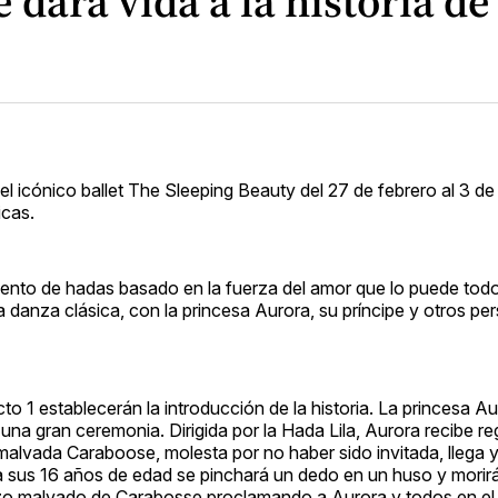
 dará vida a la historia d
l icónico ballet The Sleeping Beauty del 27 de febrero al 3 d
icas.
nto de hadas basado en la fuerza del amor que lo puede todo 
la danza clásica, con la princesa Aurora, su príncipe y otros pe
to 1 establecerán la introducción de la historia. La princesa Au
 una gran ceremonia. Dirigida por la Hada Lila, Aurora recibe re
La malvada Caraboose, molesta por no haber sido invitada, llega 
 a sus 16 años de edad se pinchará un dedo en un huso y morirá
chizo malvado de Carabosse proclamando a Aurora y todos en el