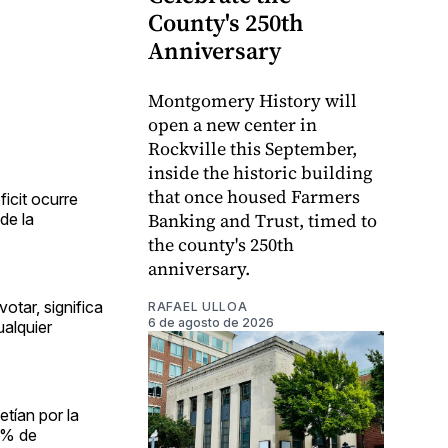
County's 250th
Anniversary
Montgomery History will
open a new center in
Rockville this September,
inside the historic building
that once housed Farmers
ficit ocurre
Banking and Trust, timed to
de la
the county's 250th
anniversary.
tar, significa
RAFAEL ULLOA
6 de agosto de 2026
ualquier
tían por la
3 % de