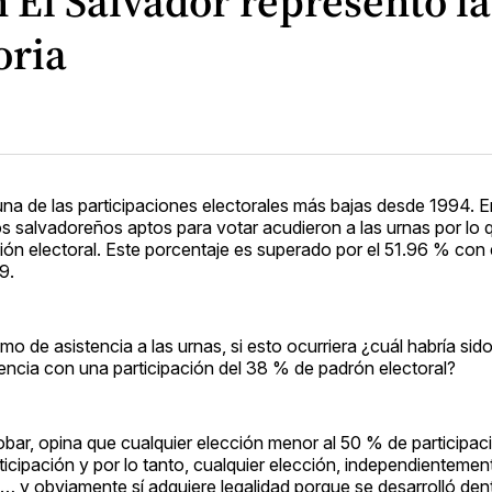
n El Salvador representó 
oria
na de las participaciones electorales más bajas desde 1994. E
los salvadoreños aptos para votar acudieron a las urnas por lo
ión electoral. Este porcentaje es superado por el 51.96 % con 
9.
mo de asistencia a las urnas, si esto ocurriera ¿cuál habría sid
encia con una participación del 38 % de padrón electoral?
bar, opina que cualquier elección menor al 50 % de participaci
ticipación y por lo tanto, cualquier elección, independientemen
a… y obviamente sí adquiere legalidad porque se desarrolló den