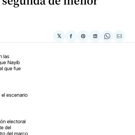
la segunda de menor
𝕏
Compartir
Share
Compartir
Share
Compa
en
on
en
on
via
Facebook
Pinterest
LinkedIn
WhatsApp
Email
n las
 que Nayib
el que fue
o el escenario
ón electoral
te del
tro del marco