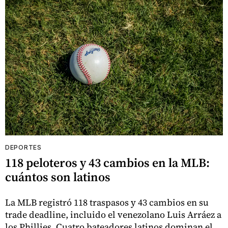
DEPORTES
118 peloteros y 43 cambios en la MLB:
cuántos son latinos
La MLB registró 118 traspasos y 43 cambios en su
trade deadline, incluido el venezolano Luis Arráez a
los Phillies. Cuatro bateadores latinos dominan el