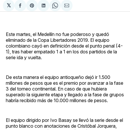
𝕏
Compartir
Share
Compartir
Share
Compartir
en
on
en
on
via
Facebook
Pinterest
LinkedIn
WhatsApp
Email
Este martes, el Medellín no fue poderoso y quedó
eliminado de la Copa Libertadores 2019. El equipo
colombiano cayó en definición desde el punto penal (4-
1), tras haber empatado 1 a 1 en los dos partidos de la
serie ida y vuelta.
De esta manera el equipo antioqueño dejó ir 1.500
millones de pesos que es el premio por avanzar a la fase
3 del torneo continental. En caso de que hubiera
superado la siguiente etapa y llegado a la fase de grupos
habría recibido más de 10.000 millones de pesos.
El equipo dirigido por Ivo Basay se llevó la serie desde el
punto blanco con anotaciones de Cristóbal Jorquera,