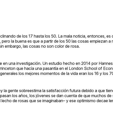
eclinando de los 17 hasta los 50. La mala noticia, entonces, es q
, pero la buena es que a partir de los 50 las cosas empiezan a 
 sin embargo, las cosas no son color de rosa.
lote en una investigación. Un estudio hecho en 2014 por Hann
Princeton que hacía una pasantía en el London School of Eco
 generales los mejores momentos de la vida eran los 16 y los 7
oy la gente sobreestima la satisfacción futura debido a que tie
ue pasan los años, los jóvenes se dan cuenta de que muchos de
el lecho de rosas que se imaginaban– y ese optimismo decae l