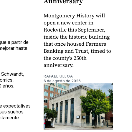
Anniversary
Montgomery History will
open a new center in
Rockville this September,
inside the historic building
ue a partir de
that once housed Farmers
mejorar hasta
Banking and Trust, timed to
the county's 250th
anniversary.
es Schwandt,
RAFAEL ULLOA
nomics,
6 de agosto de 2026
0 años.
ne expectativas
 sus sueños
entamente