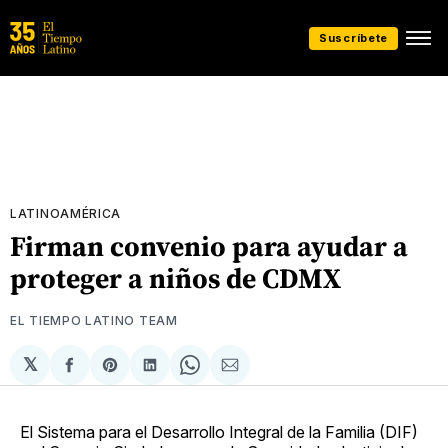
Suscríbete
LATINOAMÉRICA
Firman convenio para ayudar a
proteger a niños de CDMX
EL TIEMPO LATINO TEAM
𝕏
Compartir
Share
Compartir
Share
Compartir
en
on
en
on
via
Facebook
Pinterest
LinkedIn
WhatsApp
Email
El Sistema para el Desarrollo Integral de la Familia (DIF)