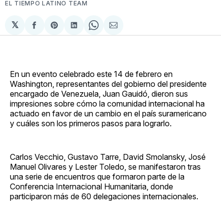
EL TIEMPO LATINO TEAM
𝕏
Compartir
Share
Compartir
Share
Compartir
en
on
en
on
via
Facebook
Pinterest
LinkedIn
WhatsApp
Email
En un evento celebrado este 14 de febrero en
Washington, representantes del gobierno del presidente
encargado de Venezuela, Juan Gauidó, dieron sus
impresiones sobre cómo la comunidad internacional ha
actuado en favor de un cambio en el país suramericano
y cuáles son los primeros pasos para lograrlo.
Carlos Vecchio, Gustavo Tarre, David Smolansky, José
Manuel Olivares y Lester Toledo, se manifestaron tras
una serie de encuentros que formaron parte de la
Conferencia Internacional Humanitaria, donde
participaron más de 60 delegaciones internacionales.