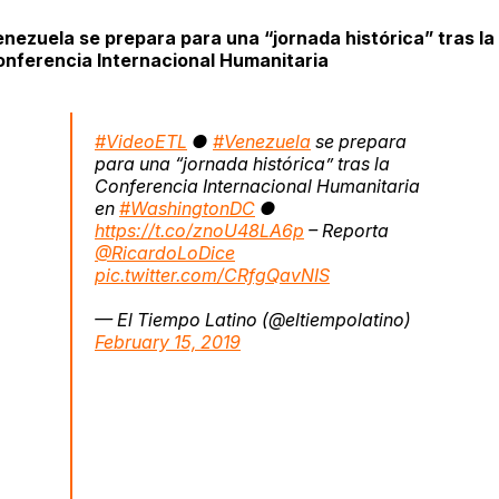
nezuela se prepara para una “jornada histórica” tras la
nferencia Internacional Humanitaria
#VideoETL
●
#Venezuela
se prepara
para una “jornada histórica” tras la
Conferencia Internacional Humanitaria
en
#WashingtonDC
●
https://t.co/znoU48LA6p
– Reporta
@RicardoLoDice
pic.twitter.com/CRfgQavNIS
— El Tiempo Latino (@eltiempolatino)
February 15, 2019