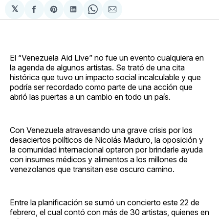
𝕏
Compartir
Share
Compartir
Share
Compartir
en
on
en
on
via
Facebook
Pinterest
LinkedIn
WhatsApp
Email
El “Venezuela Aid Live” no fue un evento cualquiera en
la agenda de algunos artistas. Se trató de una cita
histórica que tuvo un impacto social incalculable y que
podría ser recordado como parte de una acción que
abrió las puertas a un cambio en todo un país.
Con Venezuela atravesando una grave crisis por los
desaciertos políticos de Nicolás Maduro, la oposición y
la comunidad internacional optaron por brindarle ayuda
con insumes médicos y alimentos a los millones de
venezolanos que transitan ese oscuro camino.
Entre la planificación se sumó un concierto este 22 de
febrero, el cual contó con más de 30 artistas, quienes en