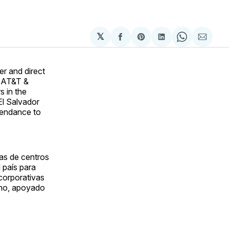
𝕏
Compartir
Share
Compartir
Share
Compa
en
on
en
on
via
Facebook
Pinterest
LinkedIn
WhatsApp
Email
er and direct
, AT&T &
s in the
El Salvador
tendance to
ias de centros
 país para
corporativas
imo, apoyado