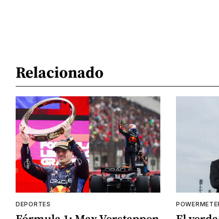
Relacionado
DEPORTES
POWERMETE
Fórmula 1: Max Verstappen
El verd