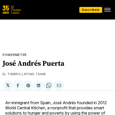
Suscríbete
POWERMETER
José Andrés Puerta
EL TIEMPO LATINO TEAM
𝕏
Compartir
Share
Compartir
Share
Compartir
en
on
en
on
via
Facebook
Pinterest
LinkedIn
WhatsApp
Email
An immigrant from Spain, José Andrés founded in 2012
World Central Kitchen, a nonprofit that provides smart
solutions to hunger and poverty by using the power of